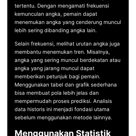
tertentu. Dengan mengamati frekuensi
kemunculan angka, pemain dapat
menemukan angka yang cenderung muncul
lebih sering dibanding angka lain.
Selain frekuensi, melihat urutan angka juga
membantu menemukan tren. Misalnya,
angka yang sering muncul berdekatan atau
angka yang jarang muncul dapat
memberikan petunjuk bagi pemain.
Menggunakan tabel dan grafik sederhana
bisa membuat pola lebih jelas dan
mempermudah proses prediksi. Analisis
data historis ini menjadi fondasi utama
sebelum menggunakan metode lainnya.
Menggunakan Statistik