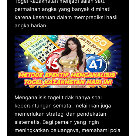
Togel Kazakhstan menjadi salah satu
permainan angka yang banyak diminati
karena keseruan dalam memprediksi hasil
angka harian.
Menganalisis togel tidak hanya soal
keberuntungan semata, melainkan juga
memerlukan strategi dan pendekatan
sistematis. Bagi pemain yang ingin
meningkatkan peluangnya, memahami pola