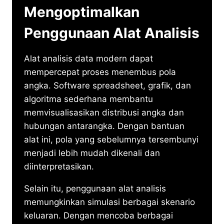
Mengoptimalkan
Penggunaan Alat Analisis
Alat analisis data modern dapat
mempercepat proses menembus pola
angka. Software spreadsheet, grafik, dan
algoritma sederhana membantu
memvisualisasikan distribusi angka dan
hubungan antarangka. Dengan bantuan
alat ini, pola yang sebelumnya tersembunyi
menjadi lebih mudah dikenali dan
diinterpretasikan.
Selain itu, penggunaan alat analisis
memungkinkan simulasi berbagai skenario
keluaran. Dengan mencoba berbagai