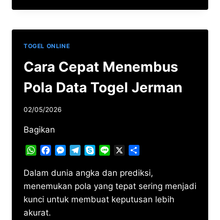
TOGEL ONLINE
Cara Cepat Menembus
Pola Data Togel Jerman
02/05/2026
Bagikan
WhatsApp
Facebook
Messenger
Telegram
Skype
Line
X
Share
Dalam dunia angka dan prediksi,
menemukan pola yang tepat sering menjadi
kunci untuk membuat keputusan lebih
akurat.