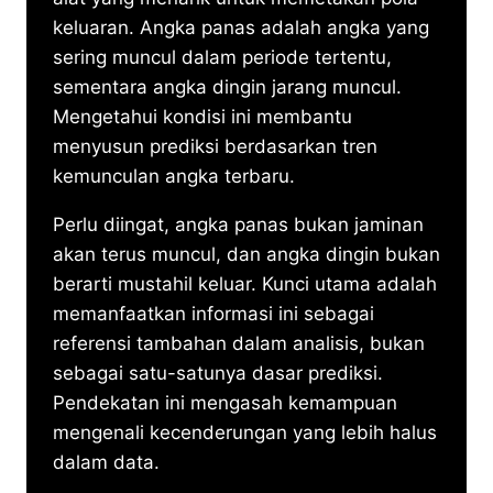
keluaran. Angka panas adalah angka yang
sering muncul dalam periode tertentu,
sementara angka dingin jarang muncul.
Mengetahui kondisi ini membantu
menyusun prediksi berdasarkan tren
kemunculan angka terbaru.
Perlu diingat, angka panas bukan jaminan
akan terus muncul, dan angka dingin bukan
berarti mustahil keluar. Kunci utama adalah
memanfaatkan informasi ini sebagai
referensi tambahan dalam analisis, bukan
sebagai satu-satunya dasar prediksi.
Pendekatan ini mengasah kemampuan
mengenali kecenderungan yang lebih halus
dalam data.