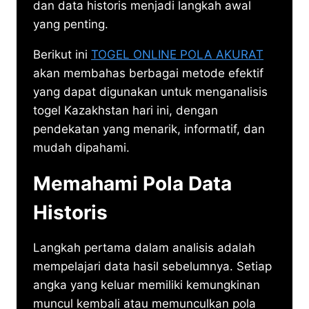
dan data historis menjadi langkah awal
yang penting.
Berikut ini
TOGEL ONLINE POLA AKURAT
akan membahas berbagai metode efektif
yang dapat digunakan untuk menganalisis
togel Kazakhstan hari ini, dengan
pendekatan yang menarik, informatif, dan
mudah dipahami.
Memahami Pola Data
Historis
Langkah pertama dalam analisis adalah
mempelajari data hasil sebelumnya. Setiap
angka yang keluar memiliki kemungkinan
muncul kembali atau memunculkan pola