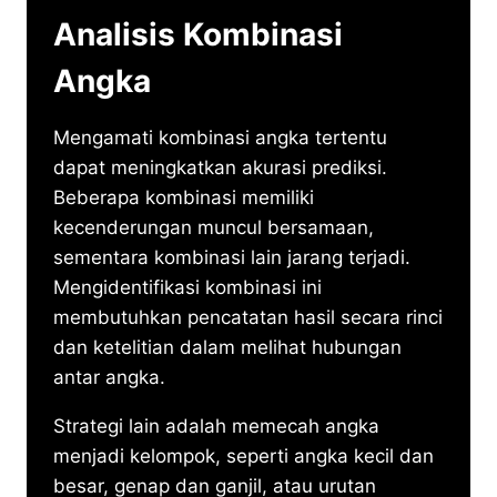
Analisis Kombinasi
Angka
Mengamati kombinasi angka tertentu
dapat meningkatkan akurasi prediksi.
Beberapa kombinasi memiliki
kecenderungan muncul bersamaan,
sementara kombinasi lain jarang terjadi.
Mengidentifikasi kombinasi ini
membutuhkan pencatatan hasil secara rinci
dan ketelitian dalam melihat hubungan
antar angka.
Strategi lain adalah memecah angka
menjadi kelompok, seperti angka kecil dan
besar, genap dan ganjil, atau urutan