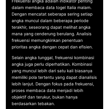
Frekuensi angka adalah indikator penting
dalam membaca data togel Italia malam.
Dengan mencatat seberapa sering setiap
angka muncul dalam beberapa periode
terakhir, seseorang dapat melihat angka
mana yang cenderung berulang. Analisis
frekuensi memungkinkan penentuan
prioritas angka dengan cepat dan efisien.
Selain angka tunggal, frekuensi kombinasi
angka juga perlu diperhatikan. Kombinasi
yang muncul lebih dari satu kali biasanya
memiliki pola tertentu yang dapat dianalisis
lebih lanjut. Dengan fokus pada frekuensi,
proses membaca data menjadi lebih
objektif dan terukur, bukan hanya
berdasarkan tebakan.