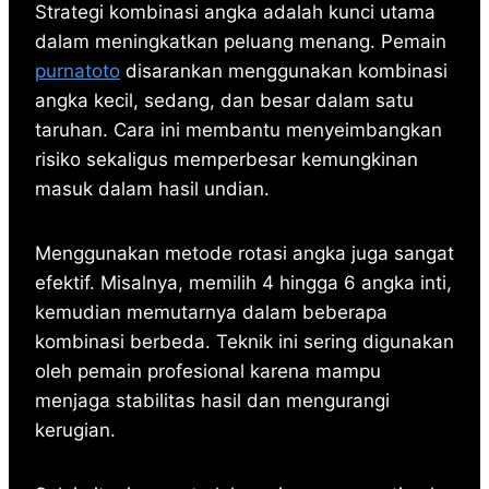
Strategi kombinasi angka adalah kunci utama
dalam meningkatkan peluang menang. Pemain
purnatoto
disarankan menggunakan kombinasi
angka kecil, sedang, dan besar dalam satu
taruhan. Cara ini membantu menyeimbangkan
risiko sekaligus memperbesar kemungkinan
masuk dalam hasil undian.
Menggunakan metode rotasi angka juga sangat
efektif. Misalnya, memilih 4 hingga 6 angka inti,
kemudian memutarnya dalam beberapa
kombinasi berbeda. Teknik ini sering digunakan
oleh pemain profesional karena mampu
menjaga stabilitas hasil dan mengurangi
kerugian.