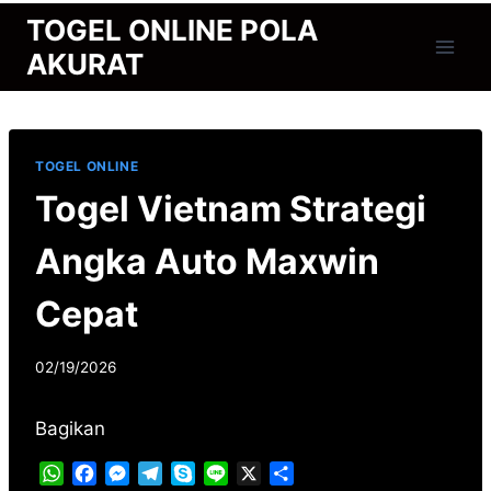
Skip
TOGEL ONLINE POLA
to
AKURAT
content
TOGEL ONLINE
Togel Vietnam Strategi
Angka Auto Maxwin
Cepat
02/19/2026
Bagikan
W
F
M
T
S
L
X
S