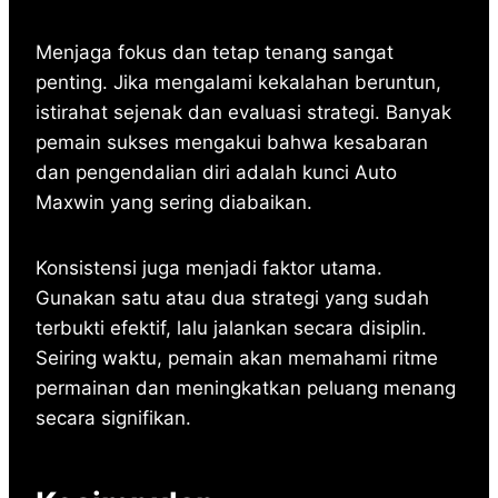
Menjaga fokus dan tetap tenang sangat
penting. Jika mengalami kekalahan beruntun,
istirahat sejenak dan evaluasi strategi. Banyak
pemain sukses mengakui bahwa kesabaran
dan pengendalian diri adalah kunci Auto
Maxwin yang sering diabaikan.
Konsistensi juga menjadi faktor utama.
Gunakan satu atau dua strategi yang sudah
terbukti efektif, lalu jalankan secara disiplin.
Seiring waktu, pemain akan memahami ritme
permainan dan meningkatkan peluang menang
secara signifikan.