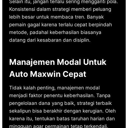
Selain itu, jangan terlalu sering mengganti pola.
Konsistensi dalam strategi memberi peluang
lebih besar untuk membaca tren. Banyak
pemain gagal karena terlalu cepat berpindah
metode, padahal keberhasilan biasanya
datang dari kesabaran dan disiplin.
Manajemen Modal Untuk
Auto Maxwin Cepat
Tidak kalah penting, manajemen modal
menjadi faktor penentu keberhasilan. Tanpa
pengelolaan dana yang baik, strategi terbaik
sekalipun bisa berakhir dengan kerugian. Oleh
karena itu, tentukan batas taruhan harian dan
mingguan agar permainan tetap terkendali.