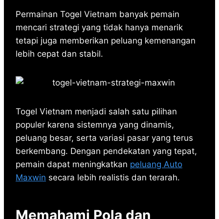
h
a
e
e
k
i
h
a
c
s
l
y
n
a
Permainan Togel Vietnam banyak pemain
t
e
s
e
p
e
r
mencari strategi yang tidak hanya menarik
s
b
e
g
e
e
tetapi juga memberikan peluang kemenangan
A
o
n
r
lebih cepat dan stabil.
p
o
g
a
p
k
e
m
r
Togel Vietnam menjadi salah satu pilihan
populer karena sistemnya yang dinamis,
peluang besar, serta variasi pasar yang terus
berkembang. Dengan pendekatan yang tepat,
pemain dapat meningkatkan
peluang Auto
Maxwin
secara lebih realistis dan terarah.
Memahami Pola dan