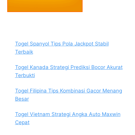
Recent Posts
Togel Spanyol Tips Pola Jackpot Stabil
Terbaik
Togel Kanada Strategi Prediksi Bocor Akurat
Terbukti
Togel Filipina Tips Kombinasi Gacor Menang
Besar
Togel Vietnam Strategi Angka Auto Maxwin
Cepat