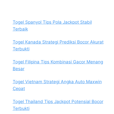
Recent Posts
Togel Spanyol Tips Pola Jackpot Stabil
Terbaik
Togel Kanada Strategi Prediksi Bocor Akurat
Terbukti
Togel Filipina Tips Kombinasi Gacor Menang
Besar
Togel Vietnam Strategi Angka Auto Maxwin
Cepat
Togel Thailand Tips Jackpot Potensial Bocor
Terbukti