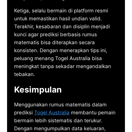
Ketiga, selalu bermain di platform resmi
untuk memastikan hasil undian valid.
Terakhir, kesabaran dan disiplin menjadi
kunci agar prediksi berbasis rumus
matematis bisa diterapkan secara
konsisten. Dengan menerapkan tips ini,
peluang menang Togel Australia bisa
meningkat tanpa sekadar mengandalkan
tebakan.
Kesimpulan
Menggunakan rumus matematis dalam
prediksi
Togel Australia
membantu pemain
bermain lebih sistematis dan terukur.
Dengan mengumpulkan data keluaran,