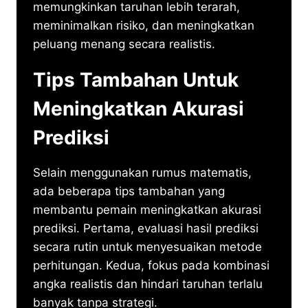
memungkinkan taruhan lebih terarah,
meminimalkan risiko, dan meningkatkan
peluang menang secara realistis.
Tips Tambahan Untuk
Meningkatkan Akurasi
Prediksi
Selain menggunakan rumus matematis,
ada beberapa tips tambahan yang
membantu pemain meningkatkan akurasi
prediksi. Pertama, evaluasi hasil prediksi
secara rutin untuk menyesuaikan metode
perhitungan. Kedua, fokus pada kombinasi
angka realistis dan hindari taruhan terlalu
banyak tanpa strategi.