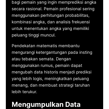
bagi pemain yang ingin memprediksi angka
secara rasional. Pemain profesional sering
menggunakan perhitungan probabilitas,
kombinasi angka, dan analisis frekuensi
untuk menentukan angka yang memiliki
peluang tinggi muncul.
Pendekatan matematis membantu
mengurangi ketergantungan pada insting
atau tebakan semata. Dengan
menggunakan rumus, pemain dapat
mengubah data historis menjadi prediksi
yang lebih logis, meningkatkan peluang
menang, dan membuat strategi taruhan
lebih terukur.
Mengumpulkan Data