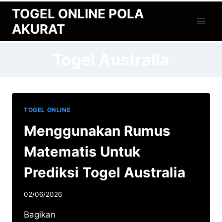
Skip
TOGEL ONLINE POLA
to
AKURAT
content
Togel Australia
TOGEL ONLINE
Menggunakan Rumus
Matematis Untuk
Prediksi Togel Australia
02/06/2026
Bagikan