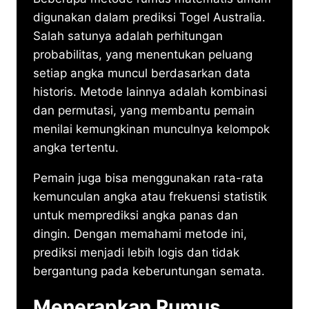
digunakan dalam prediksi Togel Australia.
Salah satunya adalah perhitungan
probabilitas, yang menentukan peluang
setiap angka muncul berdasarkan data
historis. Metode lainnya adalah kombinasi
dan permutasi, yang membantu pemain
menilai kemungkinan munculnya kelompok
angka tertentu.
Pemain juga bisa menggunakan rata-rata
kemunculan angka atau frekuensi statistik
untuk memprediksi angka panas dan
dingin. Dengan memahami metode ini,
prediksi menjadi lebih logis dan tidak
bergantung pada keberuntungan semata.
Menerapkan Rumus