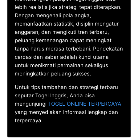
lebih realistis jika strategi tepat diterapkan.
Dengan mengenali pola angka,
memanfaatkan statistik, disiplin mengatur
anggaran, dan mengikuti tren terbaru,
peluang kemenangan dapat meningkat
tanpa harus merasa terbebani. Pendekatan
cerdas dan sabar adalah kunci utama
untuk menikmati permainan sekaligus
meningkatkan peluang sukses.
Untuk tips tambahan dan strategi terbaru
seputar Togel Inggris, Anda bisa
mengunjungi
TOGEL ONLINE TERPERCAYA
yang menyediakan informasi lengkap dan
terpercaya.