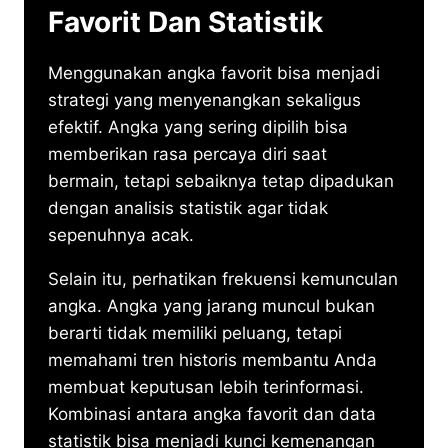
Favorit Dan Statistik
Menggunakan angka favorit bisa menjadi
strategi yang menyenangkan sekaligus
efektif. Angka yang sering dipilih bisa
memberikan rasa percaya diri saat
bermain, tetapi sebaiknya tetap dipadukan
dengan analisis statistik agar tidak
sepenuhnya acak.
Selain itu, perhatikan frekuensi kemunculan
angka. Angka yang jarang muncul bukan
berarti tidak memiliki peluang, tetapi
memahami tren historis membantu Anda
membuat keputusan lebih terinformasi.
Kombinasi antara angka favorit dan data
statistik bisa menjadi kunci kemenangan