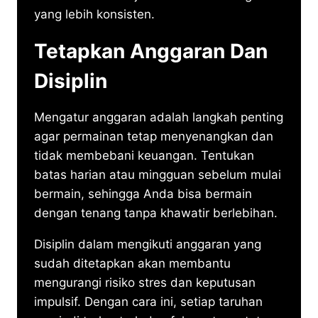
yang lebih konsisten.
Tetapkan Anggaran Dan
Disiplin
Mengatur anggaran adalah langkah penting
agar permainan tetap menyenangkan dan
tidak membebani keuangan. Tentukan
batas harian atau mingguan sebelum mulai
bermain, sehingga Anda bisa bermain
dengan tenang tanpa khawatir berlebihan.
Disiplin dalam mengikuti anggaran yang
sudah ditetapkan akan membantu
mengurangi risiko stres dan keputusan
impulsif. Dengan cara ini, setiap taruhan