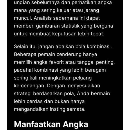
undian sebelumnya dan perhatikan angka
mana yang sering keluar atau jarang
muncul. Analisis sederhana ini dapat
memberi gambaran statistik yang berguna
untuk membuat keputusan lebih tepat.
Selain itu, jangan abaikan pola kombinasi.
Beberapa pemain cenderung hanya
memilih angka favorit atau tanggal penting,
padahal kombinasi yang lebih beragam
sering kali meningkatkan peluang
kemenangan. Dengan menyesuaikan
strategi berdasarkan pola, Anda bermain
lebih cerdas dan bukan hanya
mengandalkan insting semata.
Manfaatkan Angka