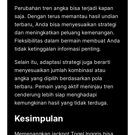
Perubahan tren angka bisa terjadi kapan
saja. Dengan terus memantau hasil undian
terbaru, Anda bisa menyesuaikan strategi
dan meningkatkan peluang kemenangan.
Fleksibilitas dalam bermain membuat Anda
tidak ketinggalan informasi penting.
Selain itu, adaptasi strategi juga berarti
menyesuaikan jumlah kombinasi atau
angka yang dipilih berdasarkan pola
terbaru. Pemain yang aktif meninjau tren
cenderung lebih siap menghadapi
kemungkinan hasil yang tidak terduga.
Kesimpulan
Memenangkan jackpot Togel Inggris bisa