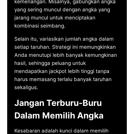
kemenangan. Misalnya, gabungkan angka
yang sering muncul dengan angka yang
jarang muncul untuk menciptakan
kombinasi seimbang.
Selain itu, variasikan jumlah angka dalam
setiap taruhan. Strategi ini memungkinkan
Anda menutupi lebih banyak kemungkinan
hasil, sehingga peluang untuk
mendapatkan jackpot lebih tinggi tanpa
harus memasang terlalu banyak taruhan
sekaligus.
Jangan Terburu-Buru
Dalam Memilih Angka
Kesabaran adalah kunci dalam memilih