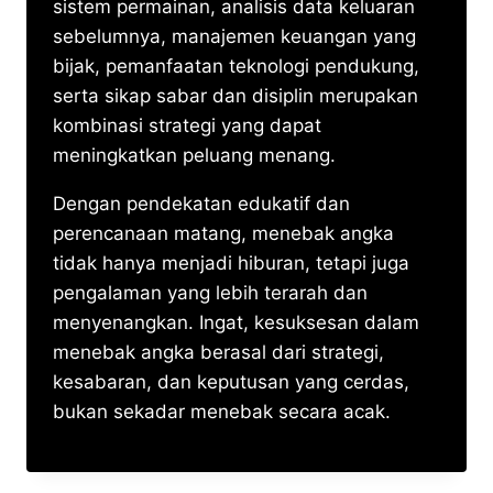
sistem permainan, analisis data keluaran
sebelumnya, manajemen keuangan yang
bijak, pemanfaatan teknologi pendukung,
serta sikap sabar dan disiplin merupakan
kombinasi strategi yang dapat
meningkatkan peluang menang.
Dengan pendekatan edukatif dan
perencanaan matang, menebak angka
tidak hanya menjadi hiburan, tetapi juga
pengalaman yang lebih terarah dan
menyenangkan. Ingat, kesuksesan dalam
menebak angka berasal dari strategi,
kesabaran, dan keputusan yang cerdas,
bukan sekadar menebak secara acak.