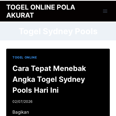
Skip
TOGEL ONLINE POLA
to
AKURAT
content
Togel Sydney Pools
TOGEL ONLINE
Cara Tepat Menebak
Angka Togel Sydney
Pools Hari Ini
02/07/2026
Bagikan