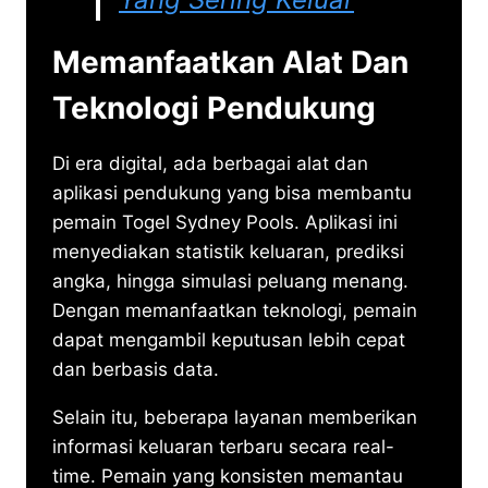
Memanfaatkan Alat Dan
Teknologi Pendukung
Di era digital, ada berbagai alat dan
aplikasi pendukung yang bisa membantu
pemain Togel Sydney Pools. Aplikasi ini
menyediakan statistik keluaran, prediksi
angka, hingga simulasi peluang menang.
Dengan memanfaatkan teknologi, pemain
dapat mengambil keputusan lebih cepat
dan berbasis data.
Selain itu, beberapa layanan memberikan
informasi keluaran terbaru secara real-
time. Pemain yang konsisten memantau