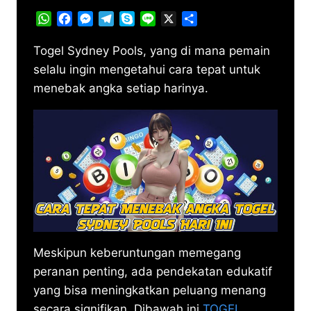
WhatsApp
Facebook
Messenger
Telegram
Skype
Line
X
Share
Togel Sydney Pools, yang di mana pemain
selalu ingin mengetahui cara tepat untuk
menebak angka setiap harinya.
Meskipun keberuntungan memegang
peranan penting, ada pendekatan edukatif
yang bisa meningkatkan peluang menang
secara signifikan. Dibawah ini
TOGEL