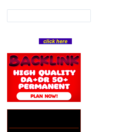
Search
Search
NEED BACKLINK HIGH QUALITY and RELEVANT
?
let us help.
click here