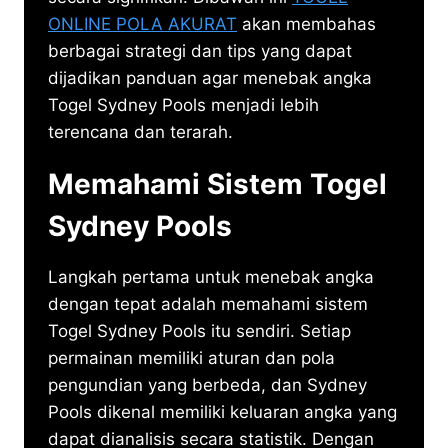
ONLINE POLA AKURAT
akan membahas
berbagai strategi dan tips yang dapat
dijadikan panduan agar menebak angka
Togel Sydney Pools menjadi lebih
terencana dan terarah.
Memahami Sistem Togel
Sydney Pools
Langkah pertama untuk menebak angka
dengan tepat adalah memahami sistem
Togel Sydney Pools itu sendiri. Setiap
permainan memiliki aturan dan pola
pengundian yang berbeda, dan Sydney
Pools dikenal memiliki keluaran angka yang
dapat dianalisis secara statistik. Dengan