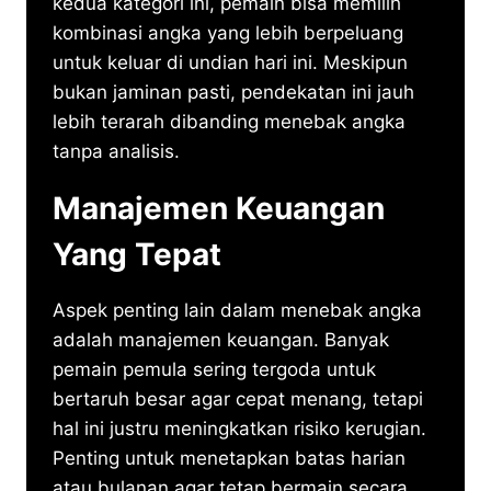
kedua kategori ini, pemain bisa memilih
kombinasi angka yang lebih berpeluang
untuk keluar di undian hari ini. Meskipun
bukan jaminan pasti, pendekatan ini jauh
lebih terarah dibanding menebak angka
tanpa analisis.
Manajemen Keuangan
Yang Tepat
Aspek penting lain dalam menebak angka
adalah manajemen keuangan. Banyak
pemain pemula sering tergoda untuk
bertaruh besar agar cepat menang, tetapi
hal ini justru meningkatkan risiko kerugian.
Penting untuk menetapkan batas harian
atau bulanan agar tetap bermain secara